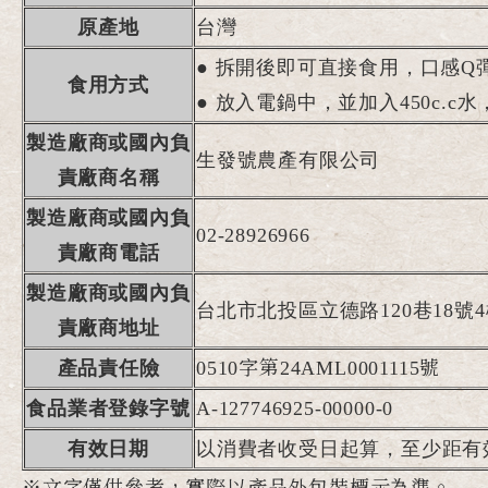
原產地
台灣
● 拆開後即可直接食用，口感Q
食用方式
●
放入電鍋中，並加入450c.c
製造廠商或國內負
生發號農產有限公司
責廠商名稱
製造廠商或國內負
02-28926966
責廠商電話
製造廠商或國內負
台北市北投區立德路120巷18號
責廠商地址
產品責任險
0510字第24AML0001115號
食品業者登錄字號
A-127746925-00000-0
有效日期
以消費者收受日起算，至少距有
※文字僅供參考，實際以產品外包裝標示為準。