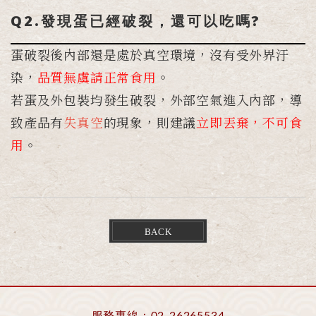
Q2.發現蛋已經破裂，還可以吃嗎?
蛋破裂後內部還是處於真空環境，沒有受外界汙
染，
品質無虞請正常食用
。
若蛋及外包裝均發生破裂，外部空氣進入內部，導
致產品有
失真空
的現象，則建議
立即丟棄，不可食
用
。
BACK