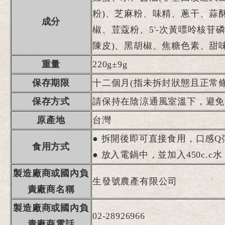
粉)、芝麻粉、味精、蔥干、蒜
成分
椒、荳蔻粉、5'-次黃嘌呤核苷
陳皮)、黑胡椒、焦糖色素、甜味
重量
220g±9g
保存期限
十二個月(
指未拆封狀態且正常條
保存方式
請保持在陰涼通風室溫下，避免
原產地
台灣
● 拆開後即可直接食用，口感Q
食用方式
●
放入電鍋中，並加入450c.c
製造廠商或國內負
生發號農產有限公司
責廠商名稱
製造廠商或國內負
02-28926966
責廠商電話