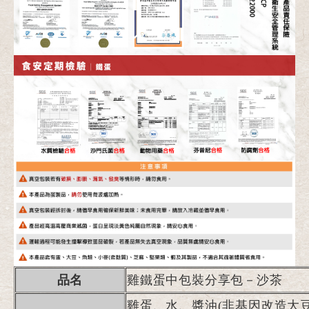
品名
雞鐵蛋中包裝分享包－沙茶
雞蛋、水、醬油(非基因改造大