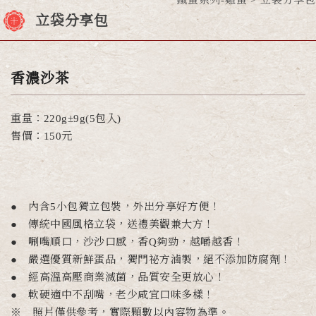
鐵蛋系列-雞蛋
立袋分享包
立袋分享包
香濃沙茶
重量：220g±9g(5包入)
售價：150元
● 內含5小包獨立包裝，外出分享好方便！
● 傳統中國風格立袋，送禮美觀兼大方！
● 唰嘴順口，沙沙口感，香Q夠勁，越嚼越香！
● 嚴選優質新鮮蛋品，獨門祕方滷製，絕不添加防腐劑！
● 經高溫高壓商業滅菌，品質安全更放心！
● 軟硬適中不刮嘴，老少咸宜口味多樣！
※ 照片僅供參考，實際顆數以內容物為準。