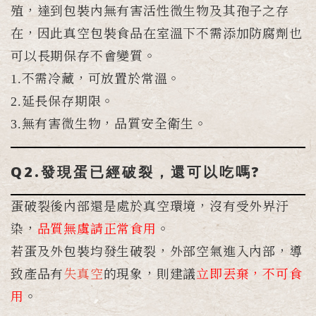
殖，達到包裝內無有害活性微生物及其孢子之存
在，因此真空包裝食品在室溫下不需添加防腐劑也
可以長期保存不會變質。
1.不需冷藏，可放置於常溫。
2.延長保存期限。
3.無有害微生物，品質安全衛生。
Q2.發現蛋已經破裂，還可以吃嗎?
蛋破裂後內部還是處於真空環境，沒有受外界汙
染，
品質無虞請正常食用
。
若蛋及外包裝均發生破裂，外部空氣進入內部，導
致產品有
失真空
的現象，則建議
立即丟棄，不可食
用
。