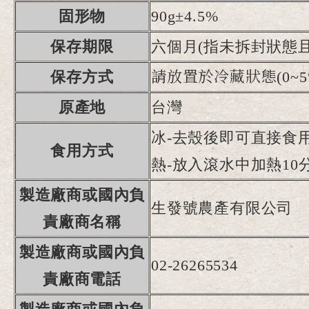
固形物
90g±4.5%
保存期限
六個月(指未拆封狀態
保存方式
請放置於冷藏狀態(
0~5
原產地
台灣
冰-去殼後即可直接食
食用方式
熱-放入滾水中加熱1
製造廠商或國內負
生發號農產有限公司
責廠商名稱
製造廠商或國內負
02-26265534
責廠商電話