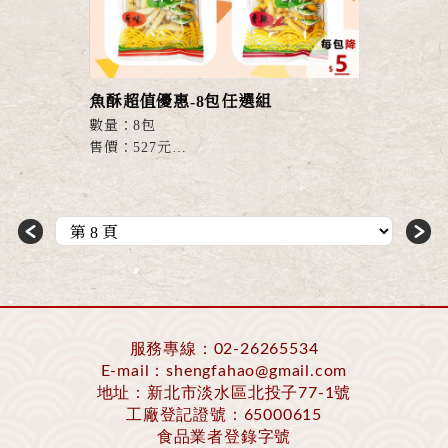
魚酥超值優惠-8包任選組
數量：8包
售價：527元
● 香酥美味，老少咸宜讓人愛不釋手！
● 特選鮮魚精製，絕不添加防腐劑。
＜
＞
服務專線：
02-26265534
E-mail：
shengfahao@gmail.com
地址：新北市淡水區北投子77-1號
工廠登記證號：65000615
食品業者登錄字號