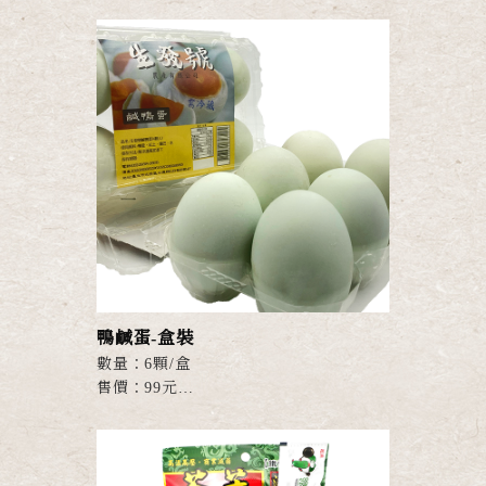
● 獨特蒜香，越嚼越勁！
● 嚴選優質新鮮蛋品，獨門祕方滷製，
絕不添加防腐劑！
● 經高溫高壓商業滅菌，品質安全更
放...
鴨鹹蛋-盒裝
數量：6顆/盒
售價：99元
※ 商品屬生鮮易碎品，寄送可能發生撞
擊導致破裂，購買視同接受可能發生之情
形。