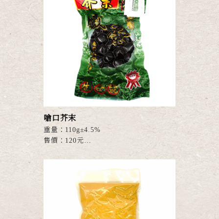
● Ｑ彈蛋白、沙沙綿密的蛋黃，鹹鹹口
感，怎麼料理都合適！
●...
嗆口芥末
重量：110g±4.5%
售價：120元
● 獨特芥末，不同風味，香Q夠勁，越
嚼越香！
● 嚴選優質新鮮蛋品，獨門祕方滷製，
絕不添加防腐劑！