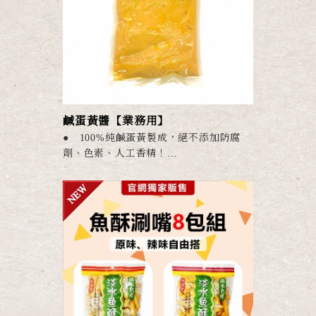
● 經高溫高壓商業...
鹹蛋黃醬【業務用】
● 100%純鹹蛋黃製成，絕不添加防腐
劑、色素、人工香精！
● 海外超夯金沙料理，方便開封直接使
用！
● 鹹味金沙綿密口感，適合煎炒煮炸等
各式料理！